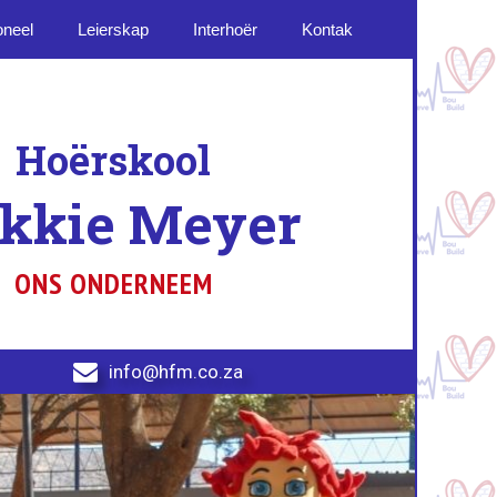
oneel
Leierskap
Interhoër
Kontak
Hoërskool
ikkie Meyer
ONS ONDERNEEM

info@hfm.co.za