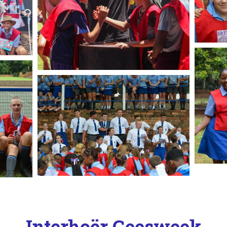
Interhoër Geesweek