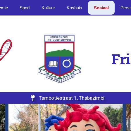
emie
Sport
Kultuur
Koshuis
Sosiaal
Pers
Fr

Tambotiestraat 1, Thabazimbi