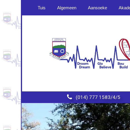
Tuis
Algemeen
Aansoeke
Akad

(014) 777 1583/4/5