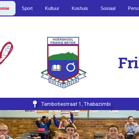
emie
Sport
Kultuur
Koshuis
Sosiaal
Pers
Fr

Tambotiestraat 1, Thabazimbi