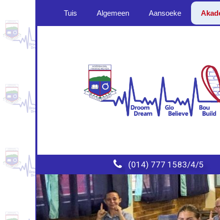
Tuis
Algemeen
Aansoeke
Akad

(014) 777 1583/4/5