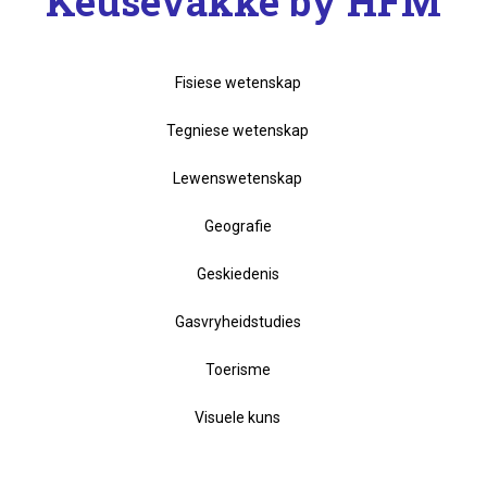
Keusevakke by HFM
Fisiese wetenskap
Tegniese wetenskap
Lewenswetenskap
Geografie
Geskiedenis
Gasvryheidstudies
Toerisme
Visuele kuns