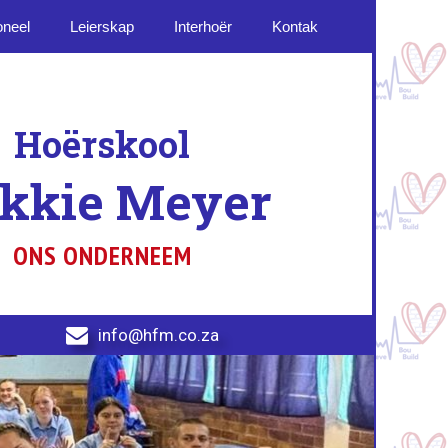
oneel
Leierskap
Interhoër
Kontak
Hoërskool
ikkie Meyer
ONS ONDERNEEM

info@hfm.co.za