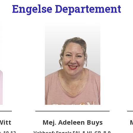
Engelse Departement
Witt
Mej. Adeleen Buys